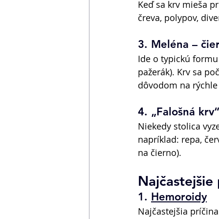
Keď sa krv mieša pr
čreva, polypov, dive
3. Meléna – čier
Ide o typickú formu 
pažerák). Krv sa po
dôvodom na rýchle 
4. „Falošná krv“
Niekedy stolica vyz
napríklad: repa, čer
na čierno). 
Najčastejšie p
1. 
Hemoroidy
Najčastejšia príčina