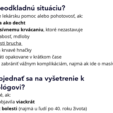
eodkladnú situáciu? 
e lekársku pomoc alebo pohotovosť, ak: 
a ako decht
sívnemu krvácaniu
, ktoré nezastavuje 
slabosť, mdloby 
sti brucha 
 krvavé hnačky 
áti opakovane v krátkom čase 
 zabrániť vážnym komplikáciám, najmä ak ide o masív
bjednať sa na vyšetrenie k 
lógovi? 
, ak: 
objavila 
viackrát
 bolesti
 (najmä u ľudí po 40. roku života) 