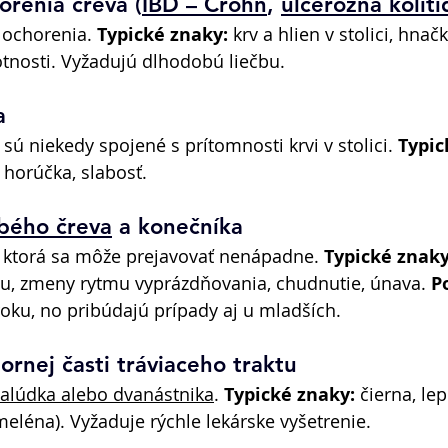
orenia čreva (
IBD – Crohn
, 
ulcerózna kolití
 ochorenia. 
Typické znaky:
 krv a hlien v stolici, hnačk
tnosti. Vyžadujú dlhodobú liečbu. 
a 
 sú niekedy spojené s prítomnosti krvi v stolici. 
Typic
 horúčka, slabosť. 
bého čreva
 a konečníka 
, ktorá sa môže prejavovať nenápadne. 
Typické znaky
ou, zmeny rytmu vyprázdňovania, chudnutie, únava. 
P
 roku, no pribúdajú prípady aj u mladších. 
ornej časti tráviaceho traktu 
žalúdka alebo dvanástnika
. 
Typické znaky:
 čierna, lep
meléna). Vyžaduje rýchle lekárske vyšetrenie. 