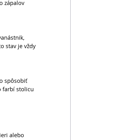
o zápalov 
vanástnik, 
o stav je vždy 
to spôsobiť 
 farbí stolicu 
eri alebo 