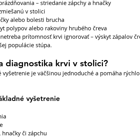
rázdňovania – striedanie zápchy a hnačky 
zmiešanú v stolici 
čky alebo bolesti brucha 
kyt polypov alebo rakoviny hrubého čreva 
 netreba prítomnosť krvi ignorovať – výskyt zápalov čr
ej populácie stúpa. 
 diagnostika krvi v stolici?
 vyšetrenie je väčšinou jednoduché a pomáha rýchlo 
ákladné vyšetrenie
ia 
e 
i, hnačky či zápchu 