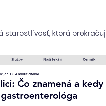
 starostlivosť,
ktorá prekraču
Služby
Naši lekári
Cenník
ík
Jan 12
4 minút čítania
olici: Čo znamená a kedy
 gastroenterológa