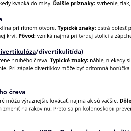
ekedy kvapká do misy. 
Ďalšie príznaky:
 svrbenie, tlak
a 
lina pri ritnom otvore. 
Typické znaky:
 ostrá bolesť pr
j krvi. 
Pôvod:
 vzniká najmä pri tvrdej stolici a zápche
ivertikulóza
/divertikulitída) 
stene hrubého čreva. 
Typické znaky:
 náhle, niekedy si
ie. Pri zápale divertiklov môže byť prítomná horúčka 
ho čreva
oré môžu výraznejšie krvácať, najmä ak sú väčšie. 
Dôle
zmeniť na rakovinu. Preto sa pri kolonoskopii preve