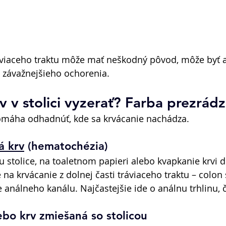
ráviaceho traktu môže mať neškodný pôvod, môže byť 
závažnejšieho ochorenia. 
 v stolici vyzerať? Farba prezrádz
pomáha odhadnúť, kde sa krvácanie nachádza. 
á krv
 (hematochézia) 
u stolice, na toaletnom papieri alebo kvapkanie krvi 
e na krvácanie z dolnej časti tráviaceho traktu – colo
 análneho kanálu. Najčastejšie ide o análnu trhlinu, č
ebo krv zmiešaná so stolicou 