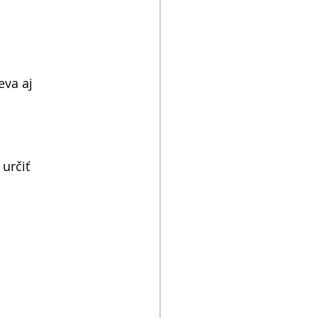
eva aj 
určiť 