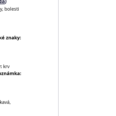
da
) 
y, bolesti 
ké znaky:
:
 krv 
oznámka:
kavá, 