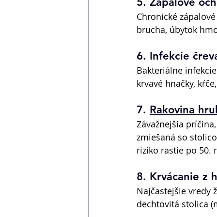
5. Zápalové och
Chronické zápalové
brucha, úbytok hmo
6. Infekcie črev
Bakteriálne infekcie
krvavé hnačky, kŕče,
7. 
Rakovina hru
Závažnejšia príčina
zmiešaná so stolic
riziko rastie po 50.
8. Krvácanie z h
Najčastejšie 
vredy 
dechtovitá stolica (