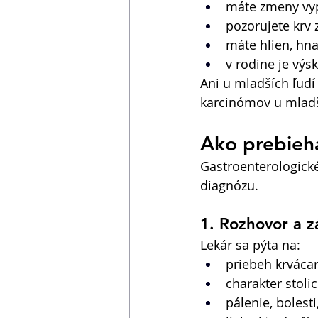
máte zmeny vyp
pozorujete krv 
máte hlien, hna
v rodine je výs
Ani u mladších ľudí
karcinómov u mladš
Ako prebieha
Gastroenterologické
diagnózu. 
1. Rozhovor a z
Lekár sa pýta na: 
priebeh krvácan
charakter stolic
pálenie, bolest