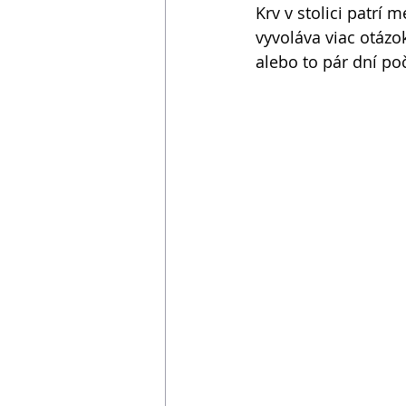
Krv v stolici patrí 
vyvoláva viac otázo
alebo to pár dní po