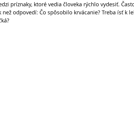
medzi príznaky, ktoré vedia človeka rýchlo vydesiť. Čast
k než odpovedí: Čo spôsobilo krvácanie? Treba ísť k le
čká? 