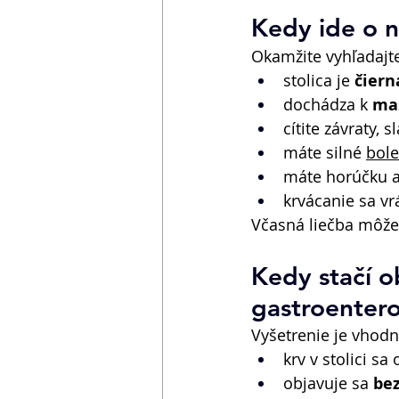
Kedy ide o n
Okamžite vyhľadajt
stolica je 
čiern
dochádza k 
ma
cítite závraty, 
máte silné 
bole
máte horúčku a
krvácanie sa vr
Včasná liečba môže
Kedy stačí o
gastroentero
Vyšetrenie je vhodné
krv v stolici sa 
objavuje sa 
bez