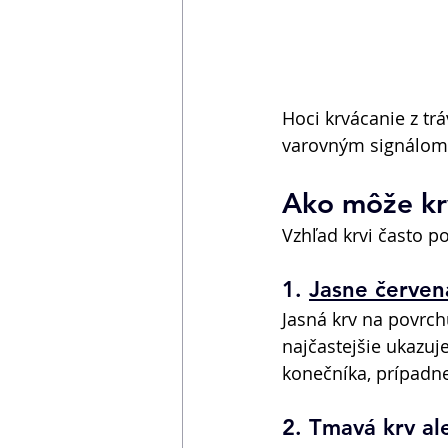
Hoci krvácanie z t
varovným signálom 
Ako môže krv
Vzhľad krvi často 
1. 
Jasne červen
Jasná krv na povrch
najčastejšie ukazuj
konečníka, prípadne
2. Tmavá krv al