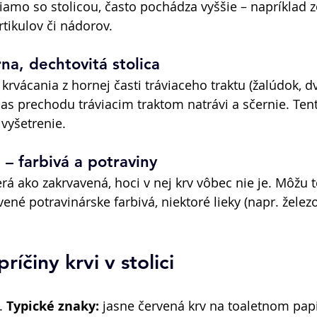
iamo so stolicou, často pochádza vyššie – napríklad z
rtikulov či nádorov. 
na, dechtovitá stolica 
krvácania z hornej časti tráviaceho traktu (žalúdok, d
čas prechodu tráviacim traktom natrávi a sčernie. Tent
vyšetrenie. 
 – farbivá a potraviny 
erá ako zakrvavená, hoci v nej krv vôbec nie je. Môžu 
vené potravinárske farbivá, niektoré lieky (napr. železo
ríčiny krvi v stolici 
. 
Typické znaky:
 jasne červená krv na toaletnom papi