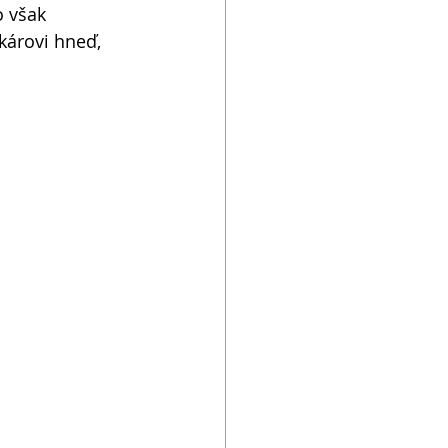
o však 
károvi hneď, 