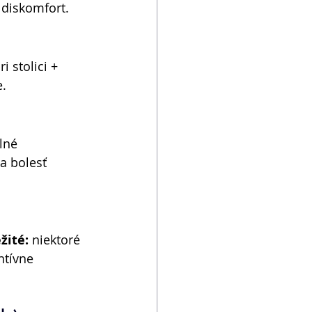
, diskomfort. 
i stolici + 
. 
lné 
a bolesť 
žité:
 niektoré 
ntívne 