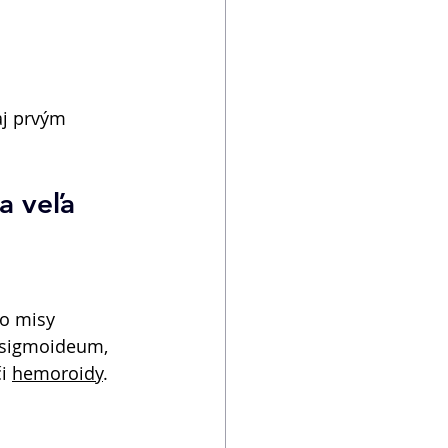
aj prvým 
a veľa 
do misy 
n sigmoideum, 
i 
hemoroidy
. 