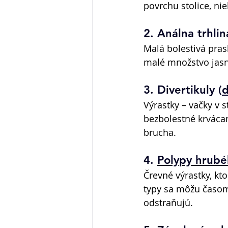
povrchu stolice, ni
2. Análna trhlin
Malá bolestivá prask
malé množstvo jasne
3. Divertikuly (
d
Výrastky – vačky v 
bezbolestné krvácan
brucha. 
4. 
Polypy hrubé
Črevné výrastky, kt
typy sa môžu časom 
odstraňujú. 