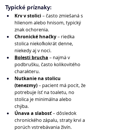
Typické príznaky: 
Krv v stolici
 – často zmiešaná s 
hlienom alebo hnisom, typický 
znak ochorenia. 
Chronické hnačky
 – riedka 
stolica niekoľkokrát denne, 
niekedy aj v noci. 
Bolesti brucha
 – najmä v 
podbrušku, často kolikovitého 
charakteru. 
Nutkanie na stolicu 
(tenezmy)
 – pacient má pocit, že 
potrebuje ísť na toaletu, no 
stolica je minimálna alebo 
chýba. 
Únava a slabosť
 – dôsledok 
chronického zápalu, straty krvi a 
porúch vstrebávania živín. 