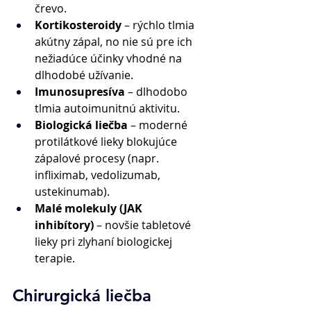
črevo. 
Kortikosteroidy
 – rýchlo tlmia 
akútny zápal, no nie sú pre ich 
nežiadúce účinky vhodné na 
dlhodobé užívanie. 
Imunosupresíva
 – dlhodobo 
tlmia autoimunitnú aktivitu. 
Biologická liečba
 – moderné 
protilátkové lieky blokujúce 
zápalové procesy (napr. 
infliximab, vedolizumab, 
ustekinumab). 
Malé molekuly (JAK 
inhibítory)
 – novšie tabletové 
lieky pri zlyhaní biologickej 
terapie. 
Chirurgická liečba 