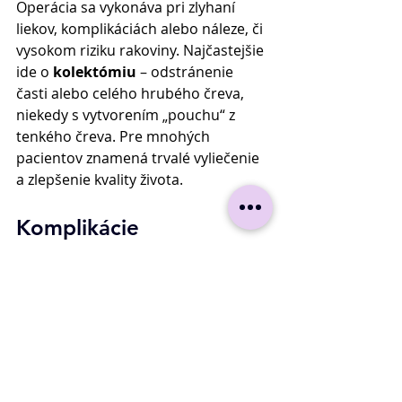
Operácia sa vykonáva pri zlyhaní 
liekov, komplikáciách alebo náleze, či 
vysokom riziku rakoviny. Najčastejšie 
ide o 
kolektómiu
 – odstránenie 
časti alebo celého hrubého čreva, 
niekedy s vytvorením „pouchu“ z 
tenkého čreva. Pre mnohých 
pacientov znamená trvalé vyliečenie 
a zlepšenie kvality života. 
Komplikácie 
Neliečená kolitída môže viesť k 
závažným stavom – masívnemu 
krvácaniu, perforácii, toxickému 
megakolónu, zúženiu čreva či 
zvýšenému riziku rakoviny. Preto je 
dôležité 
pravidelné sledovanie u 
gastroenterológa
 a 
preventívne 