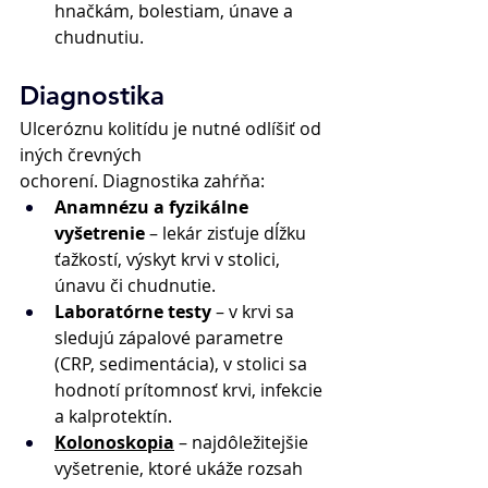
hnačkám, bolestiam, únave a 
chudnutiu. 
Diagnostika 
Ulceróznu kolitídu je nutné odlíšiť od 
iných črevných 
ochorení. Diagnostika zahŕňa: 
Anamnézu a fyzikálne 
vyšetrenie
 – lekár zisťuje dĺžku 
ťažkostí, výskyt krvi v stolici, 
únavu či chudnutie. 
Laboratórne testy
 – v krvi sa 
sledujú zápalové parametre 
(CRP, sedimentácia), v stolici sa 
hodnotí prítomnosť krvi, infekcie 
a kalprotektín. 
Kolonoskopia
 – najdôležitejšie 
vyšetrenie, ktoré ukáže rozsah 