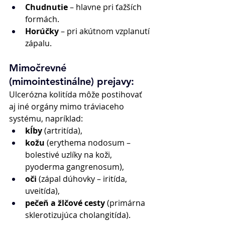
Chudnutie
 – hlavne pri ťažších 
formách. 
Horúčky
 – pri akútnom vzplanutí 
zápalu. 
Mimočrevné 
(mimointestinálne) prejavy: 
Ulcerózna kolitída môže postihovať 
aj iné orgány mimo tráviaceho 
systému, napríklad: 
kĺby
 (artritída), 
kožu
 (erythema nodosum – 
bolestivé uzlíky na koži, 
pyoderma gangrenosum), 
oči
 (zápal dúhovky – iritída, 
uveitída), 
pečeň a žlčové cesty
 (primárna 
sklerotizujúca cholangitída). 