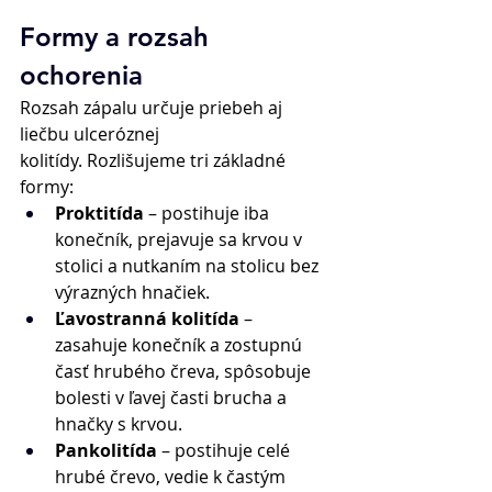
Formy a rozsah 
ochorenia 
Rozsah zápalu určuje priebeh aj 
liečbu ulceróznej 
kolitídy. Rozlišujeme tri základné 
formy: 
Proktitída
 – postihuje iba 
konečník, prejavuje sa krvou v 
stolici a nutkaním na stolicu bez 
výrazných hnačiek. 
Ľavostranná kolitída
 – 
zasahuje konečník a zostupnú 
časť hrubého čreva, spôsobuje 
bolesti v ľavej časti brucha a 
hnačky s krvou. 
Pankolitída
 – postihuje celé 
hrubé črevo, vedie k častým 