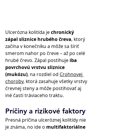
Ulcerózna kolitída je 
chronický 
zápal sliznice hrubého čreva
, ktorý 
začína v konečníku a môže sa šíriť 
smerom nahor po čreve – až po celé 
hrubé črevo. Zápal postihuje 
iba 
povrchovú vrstvu sliznice 
(mukózu)
, na rozdiel od 
Crohnovej 
choroby
, ktorá zasahuje všetky vrstvy 
črevnej steny a môže postihovať aj 
iné časti tráviaceho traktu. 
Príčiny a rizikové faktory 
Presná príčina ulceróznej kolitídy nie 
je známa, no ide o 
multifaktoriálne 