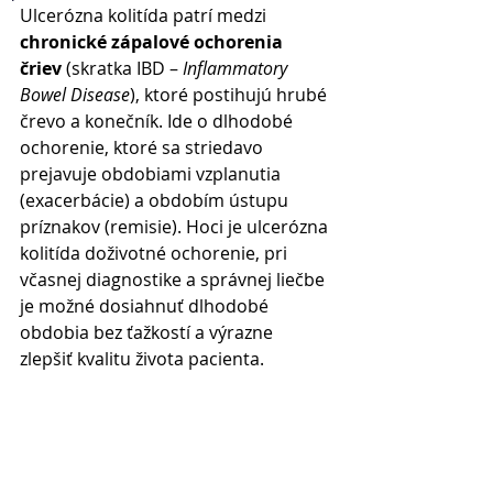
Ulcerózna kolitída patrí medzi 
chronické zápalové ochorenia 
čriev
 (skratka IBD – 
Inflammatory 
Bowel Disease
), ktoré postihujú hrubé 
črevo a konečník. Ide o dlhodobé 
ochorenie, ktoré sa striedavo 
prejavuje obdobiami vzplanutia 
(exacerbácie) a obdobím ústupu 
príznakov (remisie). Hoci je ulcerózna 
kolitída doživotné ochorenie, pri 
včasnej diagnostike a správnej liečbe 
je možné dosiahnuť dlhodobé 
obdobia bez ťažkostí a výrazne 
zlepšiť kvalitu života pacienta. 