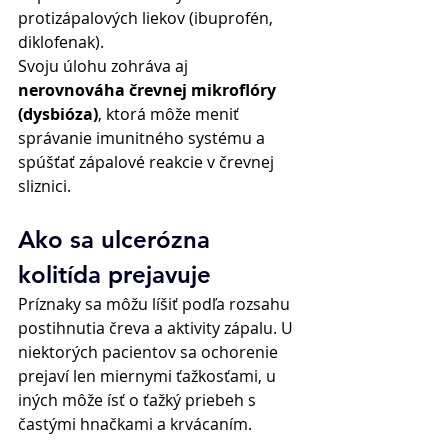
protizápalových liekov (ibuprofén, 
diklofenak). 
Svoju úlohu zohráva aj 
nerovnováha črevnej mikroflóry 
(dysbióza)
, ktorá môže meniť 
správanie imunitného systému a 
spúšťať zápalové reakcie v črevnej 
sliznici. 
Ako sa ulcerózna 
kolitída prejavuje 
Príznaky sa môžu líšiť podľa rozsahu 
postihnutia čreva a aktivity zápalu. U 
niektorých pacientov sa ochorenie 
prejaví len miernymi ťažkosťami, u 
iných môže ísť o ťažký priebeh s 
častými hnačkami a krvácaním. 