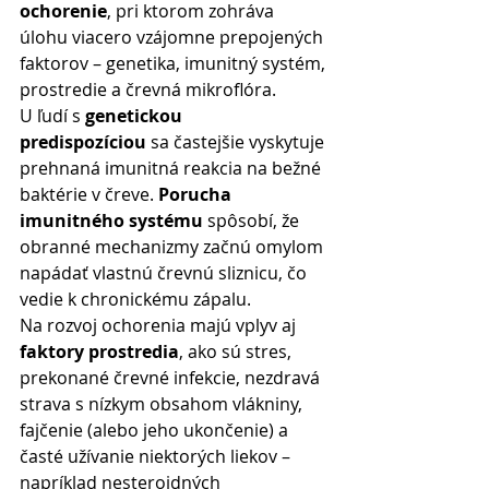
ochorenie
, pri ktorom zohráva 
úlohu viacero vzájomne prepojených 
faktorov – genetika, imunitný systém, 
prostredie a črevná mikroflóra. 
U ľudí s 
genetickou 
predispozíciou
 sa častejšie vyskytuje 
prehnaná imunitná reakcia na bežné 
baktérie v čreve. 
Porucha 
imunitného systému
 spôsobí, že 
obranné mechanizmy začnú omylom 
napádať vlastnú črevnú sliznicu, čo 
vedie k chronickému zápalu. 
Na rozvoj ochorenia majú vplyv aj 
faktory prostredia
, ako sú stres, 
prekonané črevné infekcie, nezdravá 
strava s nízkym obsahom vlákniny, 
fajčenie (alebo jeho ukončenie) a 
časté užívanie niektorých liekov – 
napríklad nesteroidných 