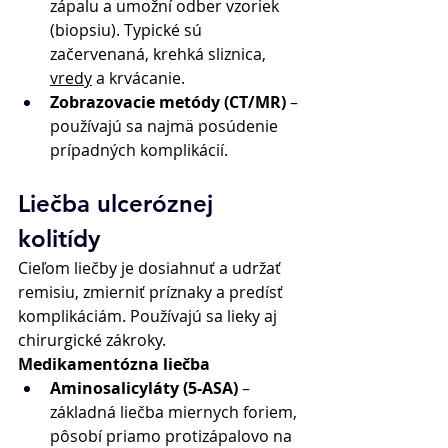
zápalu a umožní odber vzoriek 
(biopsiu). Typické sú 
začervenaná, krehká sliznica, 
vredy
 a krvácanie. 
Zobrazovacie metódy (CT/MR)
 – 
používajú sa najmä posúdenie 
prípadných komplikácií. 
Liečba ulceróznej 
kolitídy 
Cieľom liečby je dosiahnuť a udržať 
remisiu, zmierniť príznaky a predísť 
komplikáciám. Používajú sa lieky aj 
chirurgické zákroky. 
Medikamentózna liečba
Aminosalicyláty (5-ASA)
 – 
základná liečba miernych foriem, 
pôsobí priamo protizápalovo na 