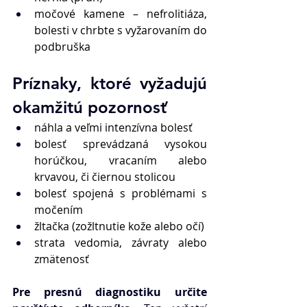
močové kamene – nefrolitiáza, 
bolesti v chrbte s vyžarovaním do 
podbruška
Príznaky, ktoré vyžadujú 
okamžitú pozornosť 
náhla a veľmi intenzívna bolesť
bolesť sprevádzaná vysokou 
horúčkou, vracaním alebo 
krvavou, či čiernou stolicou
bolesť spojená s problémami s 
močením
žltačka (zožltnutie kože alebo očí)
strata vedomia, závraty alebo 
zmätenosť
Pre presnú diagnostiku určite 