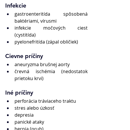
Infekcie 
gastroenteritída spôsobená 
baktériami, vírusmi
infekcie močových ciest 
(cystitída)
pyelonefritída (zápal obličiek)
Cievne príčiny 
aneuryzma brušnej aorty
črevná ischémia (nedostatok 
prietoku krvi)
Iné príčiny 
perforácia tráviaceho traktu
stres alebo úzkosť
depresia
panické ataky
hernia (pruh)