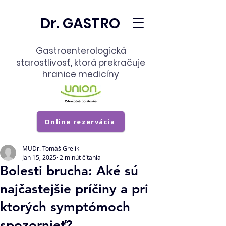
Dr. GASTRO
Gastroenterologická
starostlivosť,
ktorá prekračuje
hranice medicíny
Online rezervácia
MUDr. Tomáš Grelík
Jan 15, 2025
2 minút čítania
Bolesti brucha: Aké sú
najčastejšie príčiny a pri
ktorých symptómoch
spozornieť?