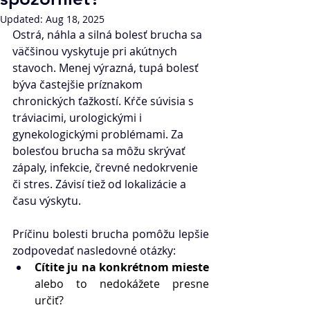
Updated:
Aug 18, 2025
Ostrá, náhla a silná bolesť brucha sa 
väčšinou vyskytuje pri akútnych 
stavoch. Menej výrazná, tupá bolesť 
býva častejšie príznakom 
chronických ťažkostí. Kŕče súvisia s 
tráviacimi, urologickými i 
gynekologickými problémami. Za 
bolesťou brucha sa môžu skrývať 
zápaly, infekcie, črevné nedokrvenie 
či stres. Závisí tiež od lokalizácie a 
času výskytu.
Príčinu 
bolesti brucha
 pomôžu lepšie 
zodpovedať nasledovné otázky:
Cítite ju na konkrétnom mieste 
alebo to nedokážete presne 
určiť?  