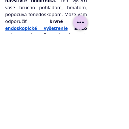
navštívte odborníka.
 Ten vyšetrí 
vaše brucho pohľadom, hmatom, 
popočúva fonedoskopom. Môže vám 
odporučiť  
krvné testy, 
endoskopické vyšetrenie
 alebo 
zobrazovacie vyšetrenia 
ultrazvuk, 
CT na identifikáciu zápalov, nádorov 
alebo iných štrukturálnych zmien.
V prípade vyššie uvedených 
príznakov, ktoré vyžadujú okamžitú 
pozornosť je potrebné navštíviť 
lekára bezodkladne.
 Bolesti brucha, 
ktoré trvajú dlhšie ako 3 týždne, 
by 
mali byť riešené 
gastroenterológom
. 
Liečba príčin bolestí 
brucha 