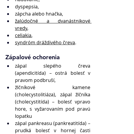
dyspepsia,
zápcha alebo hnačka,
žalúdočné a dvanástnikové 
vredy
,
celiakia
, 
syndróm dráždivého čreva
.
Zápalové ochorenia
zápal slepého čreva 
(apendicitída) – ostrá bolesť v 
pravom podbruší,
žlčníkové kamene 
(cholecystolitiáza), zápal žlčníka 
(cholecystitída) – bolesť vpravo 
hore, s vyžarovaním pod pravú 
lopatku
zápal pankreasu (pankreatitída) – 
prudká bolesť v hornej časti 