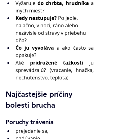
Vyžaruje 
do chrbta, hrudníka 
a 
iných miest? 
Kedy nastupuje?
 Po jedle, 
nalačno, v noci, ráno alebo 
nezávisle od stravy v priebehu 
dňa? 
Čo ju vyvoláva
 a ako často sa 
opakuje? 
Aké
 pridružené ťažkosti 
ju 
sprevádzajú? (vracanie, hnačka, 
nechutenstvo, teplota)
Najčastejšie príčiny 
bolesti brucha 
Poruchy trávenia
prejedanie sa, 
nadúvanie,