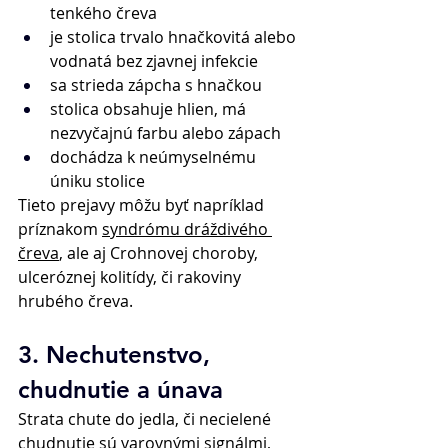
tenkého čreva 
je stolica trvalo hnačkovitá alebo 
vodnatá bez zjavnej infekcie 
sa strieda zápcha s hnačkou 
stolica obsahuje hlien, má 
nezvyčajnú farbu alebo zápach 
dochádza k neúmyselnému 
úniku stolice 
Tieto prejavy môžu byť napríklad 
príznakom 
syndrómu dráždivého 
čreva
, ale aj Crohnovej choroby, 
ulceróznej kolitídy, či rakoviny 
hrubého čreva. 
3. Nechutenstvo, 
chudnutie a únava 
Strata chute do jedla, či necielené 
chudnutie sú varovnými signálmi, 