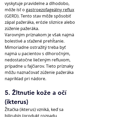
vyskytuje pravidelne a dlhodobo, 
môže ísť o 
gastroezofageálny reflux
(GERD). Tento stav môže spôsobiť 
zápal pažeráka, erózie sliznice alebo 
zúženie pažeráka. 
Varovným príznakom je však najmä 
bolestivé a sťažené prehĺtanie. 
Mimoriadne ostražitý treba byť 
najmä u pacientov s dlhoročným, 
nedostatočne liečeným refluxom, 
prípadne u fajčiarov. Tieto príznaky 
môžu naznačovať zúženie pažeráka 
napríklad pri nádore. 
5. Žltnutie kože a očí 
(ikterus) 
Žltačka (ikterus) vzniká, keď sa 
bilirubín (produkt rozpadu 