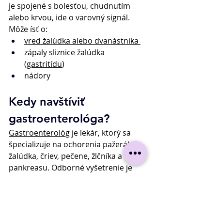
je spojené s bolesťou, chudnutím 
alebo krvou, ide o varovný signál. 
Môže ísť o: 
vred žalúdka alebo dvanástnika 
zápaly sliznice žalúdka 
(
gastritídu
) 
nádory 
Kedy navštíviť 
gastroenterológa? 
Gastroenterológ
 je lekár, ktorý sa 
špecializuje na ochorenia pažeráka, 
žalúdka, čriev, pečene, žlčníka a 
pankreasu. Odborné vyšetrenie je 
namieste, ak: 
máte niektorý z vyššie 
uvedených varovných príznakov 
ťažkosti pretrvávajú viac ako 2–3 