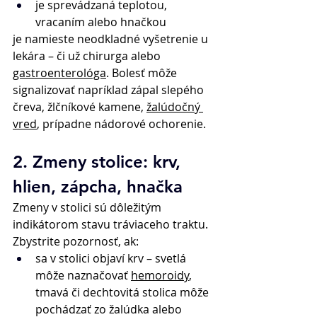
je sprevádzaná teplotou, 
vracaním alebo hnačkou 
je namieste neodkladné vyšetrenie u 
lekára – či už chirurga alebo 
gastroenterológa
. Bolesť môže 
signalizovať napríklad zápal slepého 
čreva, žlčníkové kamene, 
žalúdočný 
vred
, prípadne nádorové ochorenie. 
2. Zmeny stolice: krv, 
hlien, zápcha, hnačka 
Zmeny v stolici sú dôležitým 
indikátorom stavu tráviaceho traktu. 
Zbystrite pozornosť, ak: 
sa v stolici objaví krv – svetlá 
môže naznačovať 
hemoroidy
, 
tmavá či dechtovitá stolica môže 
pochádzať zo žalúdka alebo 