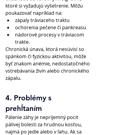
ktoré si vyžadujú vyšetrenie. Môžu 
poukazovať napríklad na: 
zápaly tráviaceho traktu 
ochorenia pečene či pankreasu 
nádorové procesy v tráviacom 
trakte. 
Chronická únava, ktorá nesúvisí so 
spánkom či fyzickou aktivitou, môže 
byť znakom anémie, nedostatočného 
vstrebávania živín alebo chronického 
zápalu. 
4. Problémy s 
prehĺtaním 
Pálenie záhy je nepríjemný pocit 
pálivej bolesti za hrudnou kosťou, 
najmä po jedle alebo v ľahu. Ak sa 