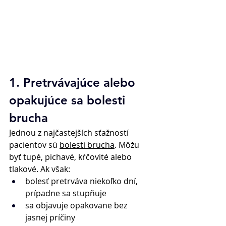
1. Pretrvávajúce alebo 
opakujúce sa bolesti 
brucha 
Jednou z najčastejších sťažností 
pacientov sú 
bolesti brucha
. Môžu 
byť tupé, pichavé, kŕčovité alebo 
tlakové. Ak však: 
bolesť pretrváva niekoľko dní, 
prípadne sa stupňuje 
sa objavuje opakovane bez 
jasnej príčiny 