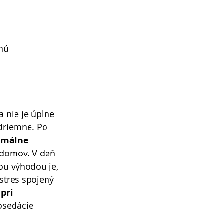
nú 
 nie je úplne 
zdriemne. Po 
imálne 
 domov. V deň 
ou výhodou je, 
 stres spojený 
pri 
osedácie 