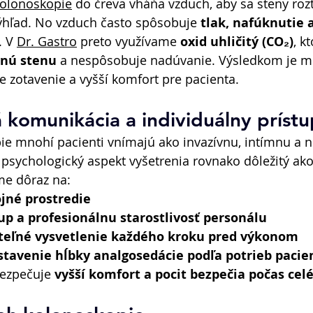
olonoskopie
 do čreva vháňa vzduch, aby sa steny rozt
ýhľad. No vzduch často spôsobuje 
tlak, nafúknutie a
 V 
Dr. Gastro
 preto využívame 
oxid uhličitý (CO₂)
, k
vnú stenu
 a nespôsobuje nadúvanie. Výsledkom je me
e zotavenie a vyšší komfort pre pacienta. 
 komunikácia a individuálny prístu
ie mnohí pacienti vnímajú ako invazívnu, intímnu a 
 psychologický aspekt vyšetrenia rovnako dôležitý ako
me dôraz na: 
jné prostredie
up a profesionálnu starostlivosť personálu
teľné vysvetlenie každého kroku pred výkonom
stavenie hĺbky analgosedácie podľa potrieb pacie
ezpečuje 
vyšší komfort a pocit bezpečia počas cel