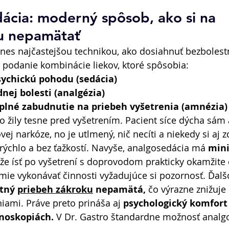
ácia: moderný spôsob, ako si na 
u nepamätať 
dnes najčastejšou technikou, ako dosiahnuť bezbolest
o podanie kombinácie liekov, ktoré spôsobia: 
sychickú pohodu (sedácia)
nej bolesti (analgézia)
úplné zabudnutie na priebeh vyšetrenia (amnézia)
o žily tesne pred vyšetrením. Pacient síce dýcha sám a
vej narkóze, no je utlmený, nič necíti a niekedy si aj 
rýchlo a bez ťažkostí. Navyše, analgosedácia má 
min
že ísť po vyšetrení s doprovodom prakticky okamžite
mie vykonávať činnosti vyžadujúce si pozornosť. Ďalš
tný 
priebeh zákroku
 nepamätá,
 čo výrazne znižuje
iami. Práve preto prináša aj 
psychologický komfort 
noskopiách.
 V Dr. Gastro štandardne možnosť analg