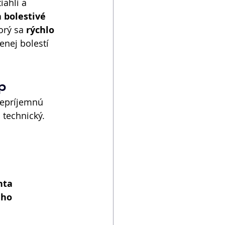
iahli a 
 bolestivé 
torý sa 
rýchlo 
nej bolestí 
p 
nepríjemnú 
 technický.
nta
ého 