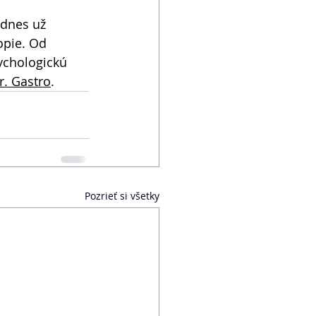
 dnes už 
opie. Od 
ychologickú 
r. Gastro
.
Pozrieť si všetky