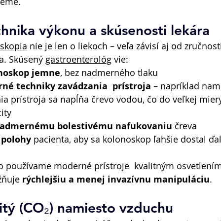
jeme. 
chnika výkonu a skúsenosti lekára 
skopia
 nie je len o liekoch – veľa závisí aj od zručnos
a. Skúsený 
gastroenterológ
 vie: 
onoskop jemne
, bez nadmerného tlaku 
né techniky zavádzania  prístroja
 – napríklad nam
a prístroja sa napĺňa črevo vodou, čo do veľkej miery
ity 
nadmernému bolestivému nafukovaniu
 čreva 
 polohy
 pacienta, aby sa kolonoskop ľahšie dostal ďal
ro používame moderné prístroje  kvalitným osvetlení
žňuje 
rýchlejšiu a menej invazívnu manipuláciu
. 
čitý (CO₂) namiesto vzduchu 