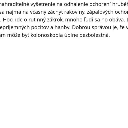
nahraditeľné vyšetrenie na odhalenie ochorení hrubéh
sa najmä na včasný záchyt rakoviny, zápalových ochor
a. Hoci ide o rutinný zákrok, mnoho ľudí sa ho obáva.
nepríjemných pocitov a hanby. Dobrou správou je, že 
m môže byť kolonoskopia úplne bezbolestná. 