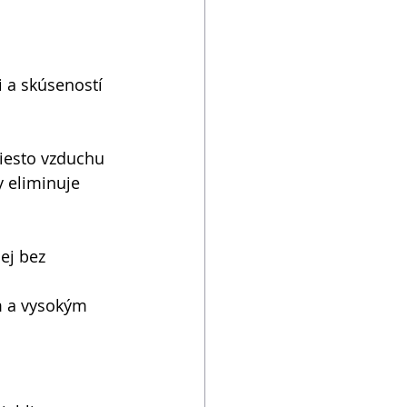
ti a skúseností 
iesto vzduchu 
 eliminuje 
ej bez 
m a vysokým 