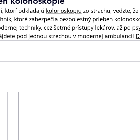
eh kolonoskopie
í, ktorí odkladajú 
kolonoskopiu
 zo strachu, vedzte, že
echník, ktoré zabezpečia bezbolestný priebeh kolonosk
ernej techniky, cez šetrné prístupy lekárov, až po ps
ájdete pod jednou strechou v modernej ambulancii 
D