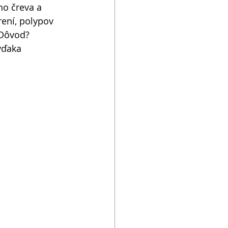
o čreva a 
ení, polypov 
 Dôvod? 
vďaka 