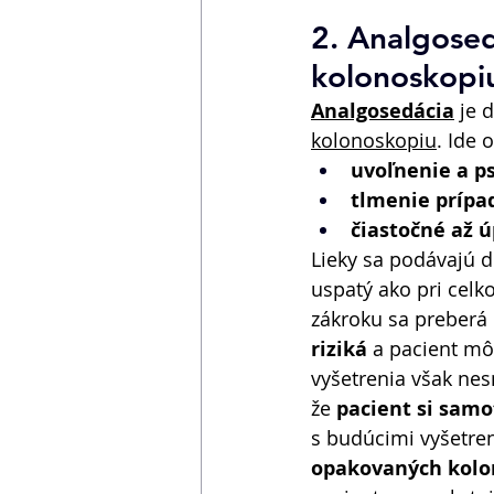
2. Analgosed
kolonoskopi
Analgosedácia
 je 
kolonoskopiu
. Ide 
uvoľnenie a p
tlmenie prípad
čiastočné až 
Lieky sa podávajú d
uspatý ako pri celko
zákroku sa preberá 
riziká
 a pacient mô
vyšetrenia však nes
že 
pacient si samo
s budúcimi vyšetren
opakovaných kolo