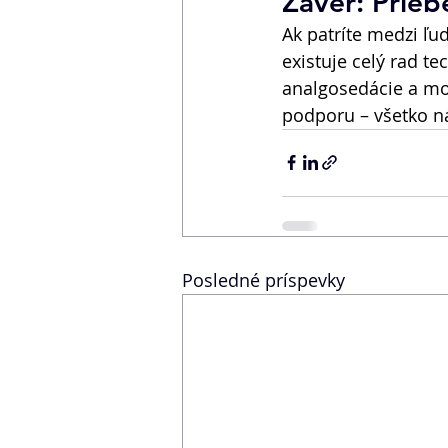
Záver: Prieb
Ak patríte medzi ľud
existuje celý rad t
analgosedácie a mod
podporu – všetko n
Posledné príspevky