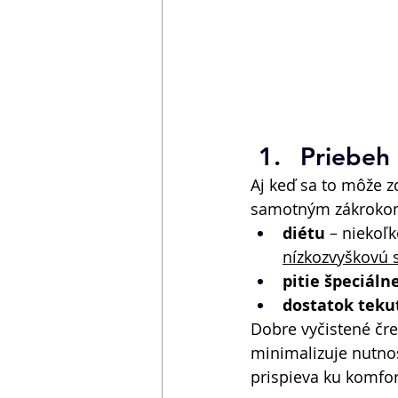
Priebeh 
Aj keď sa to môže z
samotným zákrokom
diétu
 – niekoľ
nízkozvyškovú 
pitie špeciál
dostatok teku
Dobre vyčistené črev
minimalizuje nutno
prispieva ku komfor