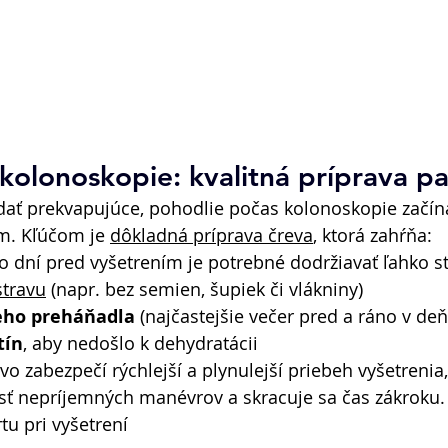
kolonoskopie: kvalitná príprava p
dať prekvapujúce, pohodlie počas kolonoskopie začín
. Kľúčom je 
dôkladná príprava čreva
, ktorá zahŕňa: 
ko dní pred vyšetrením je potrebné dodržiavať ľahko st
stravu
 (napr. bez semien, šupiek či vlákniny) 
neho preháňadla
 (najčastejšie večer pred a ráno v deň
tín
, aby nedošlo k dehydratácii 
o zabezpečí rýchlejší a plynulejší priebeh vyšetrenia,
sť nepríjemných manévrov a skracuje sa čas zákroku. 
tu pri vyšetrení 