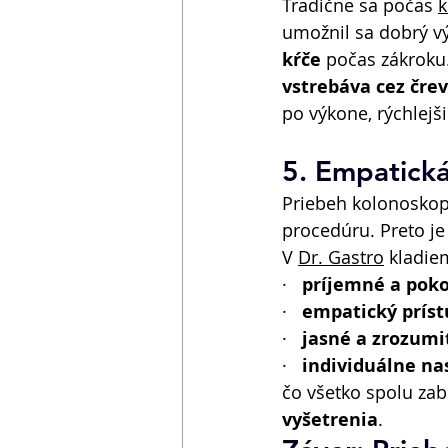
Tradične sa počas 
k
umožnil sa dobrý v
kŕče
 počas zákroku.
vstrebáva cez čre
po výkone, rýchlejši
5. Empatická
Priebeh kolonoskop
procedúru. Preto je
V 
Dr. Gastro
 kladie
·   
príjemné a poko
·   
empatický príst
·   
jasné a zrozumi
·   
individuálne na
čo všetko spolu zab
vyšetrenia
. 