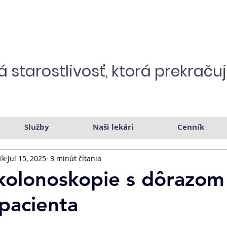
 starostlivosť,
ktorá prekraču
Služby
Naši lekári
Cenník
ík
Jul 15, 2025
3 minút čítania
kolonoskopie s dôrazom
pacienta