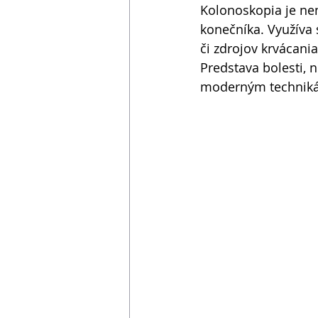
Kolonoskopia je ne
konečníka. Využíva 
či zdrojov krvácani
Predstava bolesti, 
moderným techniká