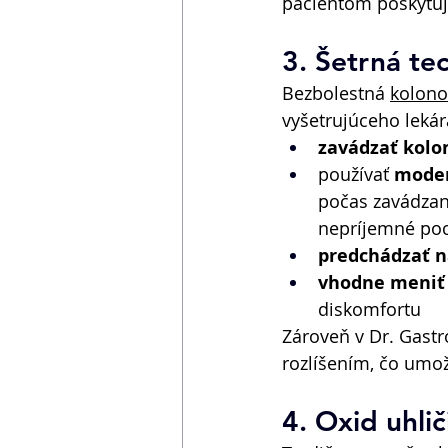
pacientom poskytu
3. Šetrná te
Bezbolestná 
kolono
vyšetrujúceho lekár
zavádzať kol
používať 
moder
počas zavádzani
nepríjemné poc
predchádzať 
vhodne
meniť
diskomfortu 
Zároveň v Dr. Gast
rozlíšením, čo umo
4. Oxid uhli