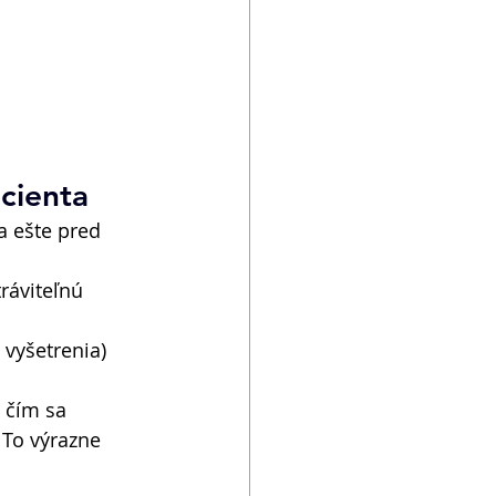
acienta
a ešte pred 
ráviteľnú 
 vyšetrenia) 
 čím sa 
To výrazne 