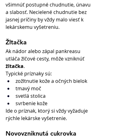
všimnúť postupné chudnutie, únavu 
a slabosť. Necielené chudnutie bez 
jasnej príčiny by vždy malo viesť k 
lekárskemu vyšetreniu.
Žltačka
Ak nádor alebo zápal pankreasu 
utláča žlčové cesty, môže vzniknúť 
žltačka
.
Typické príznaky sú:
zožltnutie kože a očných bielok
tmavý moč
svetlá stolica
svrbenie kože
Ide o príznak, ktorý si vždy vyžaduje 
rýchle lekárske vyšetrenie.
Novovzniknutá cukrovka