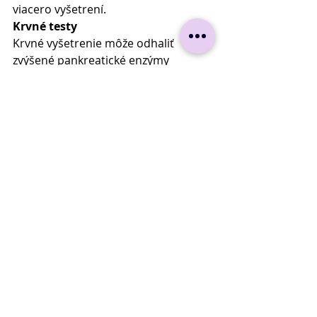
viacero vyšetrení.
Krvné testy
Krvné vyšetrenie môže odhaliť 
zvýšené pankreatické enzýmy 
(amyláza, lipáza), zápal v organizme, 
poruchy funkcie pečene a poruchy 
metabolizmu cukrov
Ultrazvuk brucha
Ultrazvuk je často prvým 
zobrazovacím vyšetrením. Môže 
odhaliť zápal pankreasu, žlčové 
kamene, rozšírené žlčové cesty, či 
niektoré nádory
CT alebo MR vyšetrenie
Tieto zobrazovacie metódy 
umožňujú detailnejšie zobrazenie 