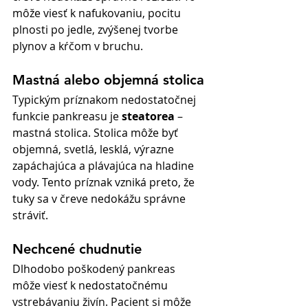
môže viesť k nafukovaniu, pocitu 
plnosti po jedle, zvýšenej tvorbe 
plynov a kŕčom v bruchu.
Mastná alebo objemná stolica
Typickým príznakom nedostatočnej 
funkcie pankreasu je 
steatorea
 – 
mastná stolica. Stolica môže byť 
objemná, svetlá, lesklá, výrazne 
zapáchajúca a plávajúca na hladine 
vody. Tento príznak vzniká preto, že 
tuky sa v čreve nedokážu správne 
stráviť.
Nechcené chudnutie
Dlhodobo poškodený pankreas 
môže viesť k nedostatočnému 
vstrebávaniu živín. Pacient si môže 