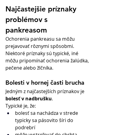
Najčastejšie príznaky 
problémov s 
pankreasom
Ochorenia pankreasu sa môžu 
prejavovať rôznymi spôsobmi. 
Niektoré príznaky sú typické, iné 
môžu pripomínať ochorenia žalúdka, 
pečene alebo žlčníka.
Bolesti v hornej časti brucha
Jedným z najčastejších príznakov je 
bolesť v nadbrušku
.
Typické je, že:
bolesť sa nachádza v strede 
typicky sa pásovito šíri do 
podrebrí
môže vystreľovať do chrbta