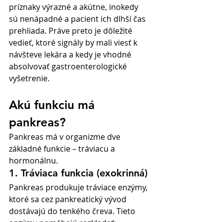
príznaky výrazné a akútne, inokedy 
sú nenápadné a pacient ich dlhší čas 
prehliada. Práve preto je dôležité 
vedieť, ktoré signály by mali viesť k 
návšteve lekára a kedy je vhodné 
absolvovať gastroenterologické 
vyšetrenie.
Akú funkciu má 
pankreas?
Pankreas má v organizme dve 
základné funkcie – tráviacu a 
hormonálnu.
1. Tráviaca funkcia (exokrinná)
Pankreas produkuje tráviace enzýmy, 
ktoré sa cez pankreatický vývod 
dostávajú do tenkého čreva. Tieto 