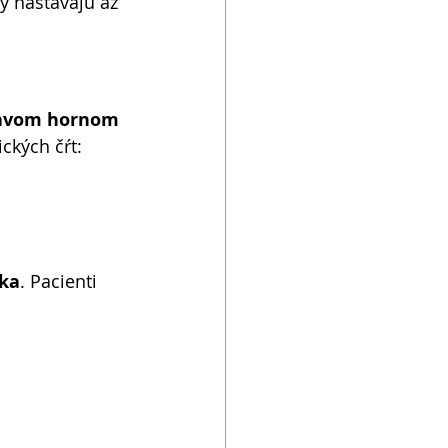
y nastávajú až 
pravom hornom 
ckých čŕt: 
ška
. Pacienti 