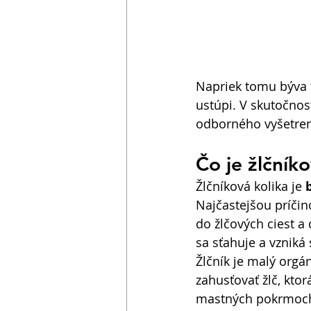
Napriek tomu býva 
ustúpi. V skutočnost
odborného vyšetren
Čo je žlčníko
Žlčníková kolika je 
Najčastejšou príčin
do žlčových ciest a 
sa sťahuje a vzniká 
Žlčník je malý org
zahusťovať žlč, kto
mastných pokrmoch. 