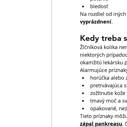
bledosť 
Na rozdiel od iných 
vyprázdnení
. 
Kedy treba 
Žlčníková kolika n
niektorých prípado
okamžitú lekársku 
Alarmujúce príznak
horúčka alebo 
pretrvávajúca s
zožltnutie kože
tmavý moč a sve
opakované, neza
Tieto príznaky môžu
zápal pankreasu
, 