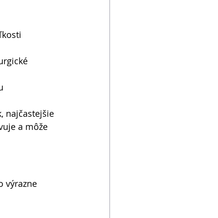
ľkosti 
urgické 
u 
 najčastejšie 
vuje a môže 
o výrazne 