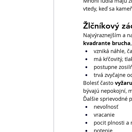
Mnohí ľudia majú žl
vtedy, keď sa kameň
Žlčníkový zá
Najvýraznejším a na
kvadrante brucha
vzniká náhle, 
má kŕčovitý, tl
postupne zosil
trvá zvyčajne o
Bolesť často 
vyžaru
bývajú nepokojní, 
Ďalšie sprievodné p
nevoľnosť 
vracanie 
pocit plnosti a
potenie 