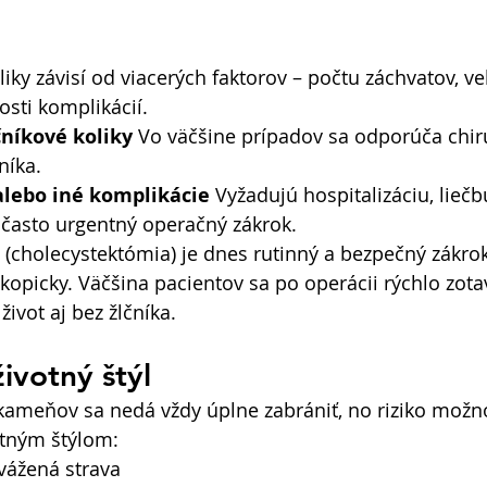
liky závisí od viacerých faktorov – počtu záchvatov, ve
sti komplikácií. 
níkové koliky
 Vo väčšine prípadov sa odporúča chir
níka. 
alebo iné komplikácie
 Vyžadujú hospitalizáciu, liečb
 často urgentný operačný zákrok. 
 (cholecystektómia) je dnes rutinný a bezpečný zákrok,
opicky. Väčšina pacientov sa po operácii rýchlo zota
ivot aj bez žlčníka. 
ivotný štýl
kameňov sa nedá vždy úplne zabrániť, no riziko možn
otným štýlom: 
vážená strava 