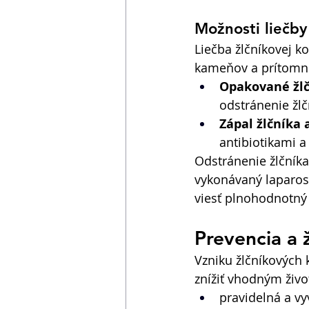
Možnosti liečby
Liečba žlčníkovej ko
kameňov a prítomno
Opakované žlč
odstránenie žlč
Zápal žlčníka 
antibiotikami a
Odstránenie žlčníka
vykonávaný laparosk
viesť plnohodnotný ž
Prevencia a ž
Vzniku žlčníkových 
znížiť vhodným živ
pravidelná a vy