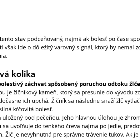
tento stav podceňovaný, najmä ak bolesť po čase sp
i však ide o dôležitý varovný signál, ktorý by nemal z
ia. 
vá kolika
bolestivý záchvat spôsobený poruchou odtoku žlč
ou je žlčníkový kameň, ktorý sa presunie do vývodu zo
dočasne ich upchá. Žlčník sa následne snaží žlč vytlači
silná kŕčovitá bolesť. 
án uložený pod pečeňou. Jeho hlavnou úlohou je zhro
rá sa uvoľňuje do tenkého čreva najmä po jedle, pred
Žlč je nevyhnutná pre správne trávenie tukov. Ak je 