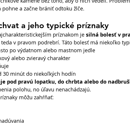
čníkové kamene bez toho, aby o nich vedeli. Problém
 pohne a začne brániť odtoku žlče. 
chvat a jeho typické príznaky
jcharakteristickejším príznakom je 
silná bolesť v 
, teda v pravom podrebrí. Táto bolesť má niekoľko typi
často po výdatnom alebo mastnom jedle 
akový alebo zvieravý charakter 
ňuje 
d 30 minút do niekoľkých hodín 
je pod pravú lopatku, do chrbta alebo do nadbru
menia polohu, no úľavu nenachádzajú. 
ríznaky môžu zahŕňať: 
 nadúvania 