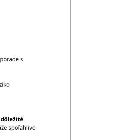
 porade s 
ziko 
dôležité 
áže spoľahlivo 