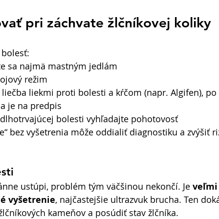
ať pri záchvate žlčníkovej koliky
 bolesť: 
ite sa najmä mastným jedlám 
ojový režim 
iečba liekmi proti bolesti a kŕčom (napr. Algifen), po
a je na predpis 
o dlhotrvajúcej bolesti vyhľadajte pohotovosť 
“ bez vyšetrenia môže oddialiť diagnostiku a zvýšiť ri
sti
ánne ustúpi, problém tým väčšinou nekončí. Je 
veľmi 
é vyšetrenie
, najčastejšie ultrazvuk brucha. Ten dok
žlčníkových kameňov a posúdiť stav žlčníka. 