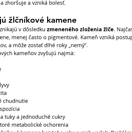
a zhoršuje a vzniká bolesť. 
jú žlčníkové kamene
znikajú v dôsledku 
zmeneného zloženia žlče
. Najča
ene, menej často o pigmentové. Kameň vzniká postup
ov, a môže zostať dlhé roky „nemý“. 
kových kameňov zvyšujú najmä: 
e 
yvy 
ita 
é chudnutie 
spozícia 
na tuky a jednoduché cukry 
ktoré metabolické ochorenia 