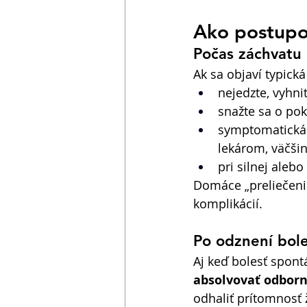
Ako postupov
Počas záchvatu
Ak sa objaví typická
nejedzte, vyhn
snažte sa o pok
symptomatická l
lekárom, väčšin
pri silnej aleb
Domáce „preliečenie
komplikácií. 
Po odznení bole
Aj keď bolesť spont
absolvovať odborn
odhaliť prítomnosť 