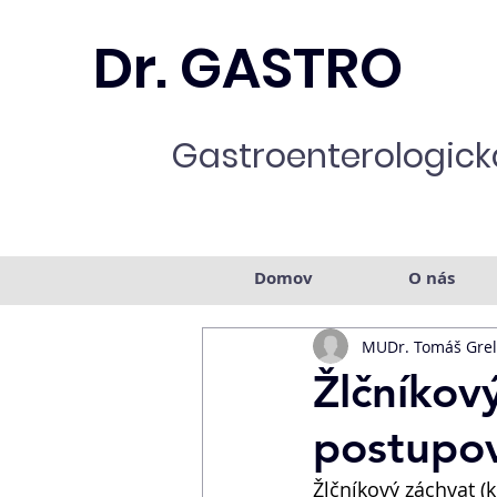
Dr. GASTRO
Gastroenterologická
Domov
O nás
MUDr. Tomáš Grel
Žlčníkov
postupo
Žlčníkový záchvat (k