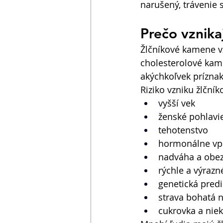
narušený, trávenie s
Prečo vznika
Žlčníkové kamene v
cholesterolové kam
akýchkoľvek príznak
Riziko vzniku žlční
vyšší vek 
ženské pohlavi
tehotenstvo 
hormonálne vpl
nadváha a obez
rýchle a výrazn
genetická predi
strava bohatá 
cukrovka a nie