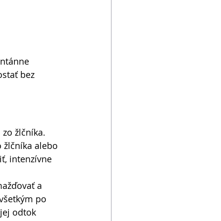
ontánne 
ostať bez 
e
 zo žlčníka. 
 žlčníka alebo 
ť, intenzívne 
mažďovať a 
ovšetkým po 
jej odtok 