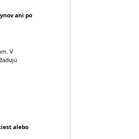
ynov ani po 
om. V 
yžadujú 
iest alebo 