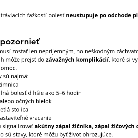
tráviacich ťažkostí bolesť 
neustupuje po odchode pl
spozornieť
emusí zostať len nepríjemným, no neškodným záchvat
ch môže prejsť do 
závažných komplikácií
, ktoré si v
pomoc. 
y sú najmä: 
zimnica 
ilná bolesť dlhšie ako 5–6 hodín 
 alebo očných bielok 
tlá stolica 
staviteľné vracanie 
 signalizovať 
akútny zápal žlčníka, zápal žlčových c
čo sú stavy, ktoré môžu byť život ohrozujúce. 