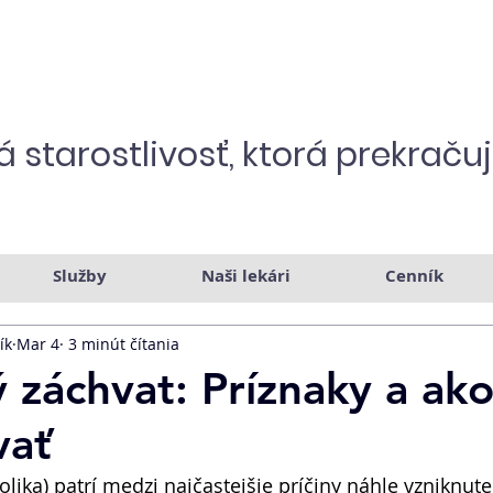
 starostlivosť,
ktorá prekraču
Služby
Naši lekári
Cenník
ík
Mar 4
3 minút čítania
ý záchvat: Príznaky a ak
vať
olika) patrí medzi najčastejšie príčiny náhle vzniknutej