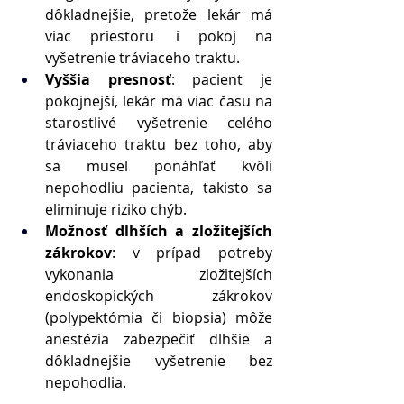
dôkladnejšie, pretože lekár má 
viac priestoru  i pokoj na 
vyšetrenie tráviaceho traktu. 
Vyššia presnosť
: pacient je 
pokojnejší, lekár má viac času na 
starostlivé vyšetrenie celého 
tráviaceho traktu bez toho, aby 
sa musel ponáhľať kvôli 
nepohodliu pacienta, takisto sa 
eliminuje riziko chýb. 
Možnosť dlhších a zložitejších 
zákrokov
: v prípad potreby 
vykonania zložitejších 
endoskopických zákrokov 
(polypektómia či biopsia) môže 
anestézia zabezpečiť dlhšie a 
dôkladnejšie vyšetrenie bez 
nepohodlia. 