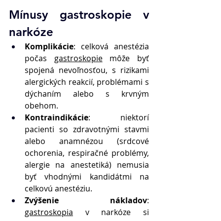
Mínusy gastroskopie v 
narkóze 
Komplikácie
: celková anestézia 
počas 
gastroskopie
 môže byť 
spojená nevoľnosťou, s rizikami 
alergických reakcií, problémami s 
dýchaním alebo s krvným 
obehom. 
Kontraindikácie
: niektorí 
pacienti so zdravotnými stavmi 
alebo anamnézou (srdcové 
ochorenia, respiračné problémy, 
alergie na anestetiká) nemusia 
byť vhodnými kandidátmi na 
celkovú anestéziu. 
Zvýšenie nákladov
: 
gastroskopia
 v narkóze si 