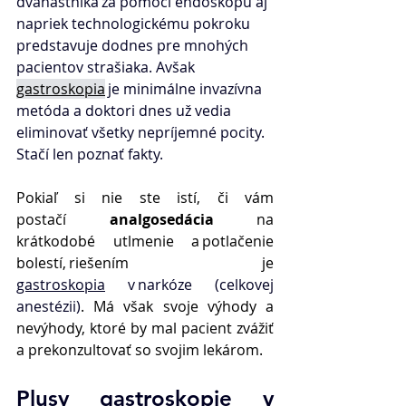
dvanástnika za pomoci endoskopu aj 
napriek technologickému pokroku 
predstavuje dodnes pre mnohých 
pacientov strašiaka. Avšak  
gastroskopia
 je minimálne invazívna 
metóda a doktori dnes už vedia 
eliminovať všetky nepríjemné pocity. 
Stačí len poznať fakty. 
Pokiaľ si nie ste istí, či vám 
postačí 
analgosedácia 
na 
krátkodobé utlmenie a potlačenie 
bolestí, riešením je 
gastroskopia
 v narkóze (celkovej 
anestézii)
. Má však svoje výhody a 
nevýhody, ktoré by mal pacient zvážiť 
a prekonzultovať so svojim lekárom. 
Plusy gastroskopie v 