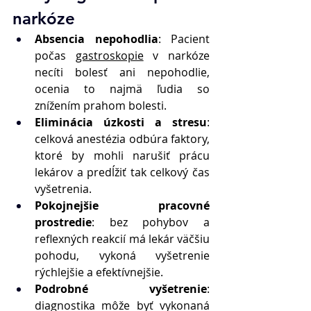
narkóze 
Absencia nepohodlia
: Pacient 
počas 
gastroskopie
 v narkóze 
necíti bolesť ani nepohodlie, 
ocenia to najmä ľudia so 
znížením prahom bolesti. 
Eliminácia úzkosti a stresu
: 
celková anestézia odbúra faktory, 
ktoré by mohli narušiť prácu 
lekárov a predĺžiť tak celkový čas 
vyšetrenia. 
Pokojnejšie pracovné 
prostredie
: bez pohybov a 
reflexných reakcií má lekár väčšiu 
pohodu, vykoná vyšetrenie 
rýchlejšie a efektívnejšie. 
Podrobné vyšetrenie
: 
diagnostika môže byť vykonaná 