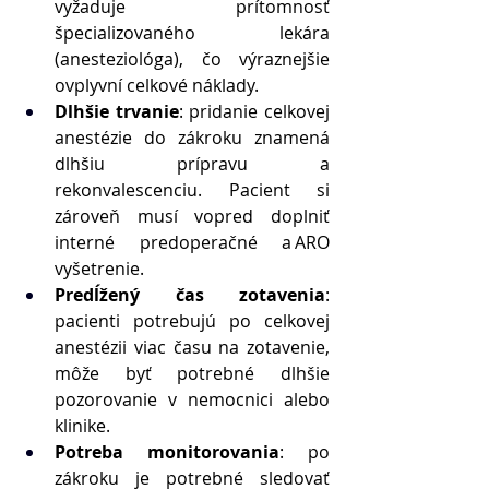
vyžaduje prítomnosť 
špecializovaného lekára 
(anesteziológa), čo výraznejšie 
ovplyvní celkové náklady. 
Dlhšie trvanie
: pridanie celkovej 
anestézie do zákroku znamená 
dlhšiu prípravu a 
rekonvalescenciu. Pacient si 
zároveň musí vopred doplniť 
interné predoperačné a ARO 
vyšetrenie. 
Predĺžený čas zotavenia
: 
pacienti potrebujú po celkovej 
anestézii viac času na zotavenie, 
môže byť potrebné dlhšie 
pozorovanie v nemocnici alebo 
klinike. 
Potreba monitorovania
: po 
zákroku je potrebné sledovať 