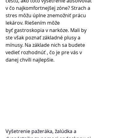
cestu, ako toto vyšetrenie absolvovať 
v čo najkomfortnejšej zóne? Strach a 
stres môžu úplne znemožniť prácu 
lekárov. Riešením môže 
byť gastroskopia v narkóze. Mali by 
ste však poznať základné plusy a 
mínusy. Na základe nich sa budete 
vedieť rozhodnúť , čo je pre vás v 
danej chvíli najlepšie. 
Vyšetrenie pažeráka, žalúdka a 