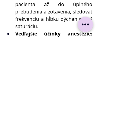
pacienta až do úplného 
prebudenia a zotavenia, sledovať 
frekvenciu a hĺbku dýchania, tiež 
saturáciu.  
Vedľajšie účinky anestézie: 
existuje riziko, že sa u pacienta 
objavia nevoľnosť, vracanie, 
dehydratácia alebo bolesť hlavy. 
Spomalené zotavenie
: u 
niektorých pacientov môže trvať 
dlhšie, kým sa po zákroku cítia 
úplne dobre. 
Gastroskopia v narkóze
Či už sa rozhodnete pre 
gastroskopiu
 so slabšími alebo 
silnejšími sedatívami, prípadne úplne 
bez nich, isto vám bude záležať na 